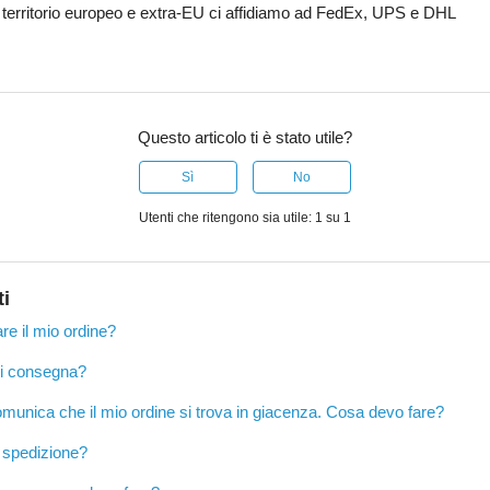
u territorio europeo e extra-EU ci affidiamo ad FedEx, UPS e DHL
Questo articolo ti è stato utile?
Sì
No
Utenti che ritengono sia utile: 1 su 1
ti
e il mio ordine?
di consegna?
 comunica che il mio ordine si trova in giacenza. Cosa devo fare?
a spedizione?